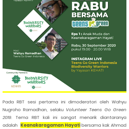
Pada RBT sesi pertama ini dimoderatori oleh Wahyu
Nugroho Ramadhan, selaku
Volunteer Teens Go Green
2019
. Tema RBT kali ini sangat menarik diantaranya
adalah
Keanakaragaman Hayati
bersama kak Ahmad