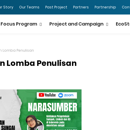
r Story
Our Teams
Past Project
Partners
Partnership
Con
Focus Program
Project and Campaign
EcoSt
n Lomba Penulisan
n Lomba Penulisan