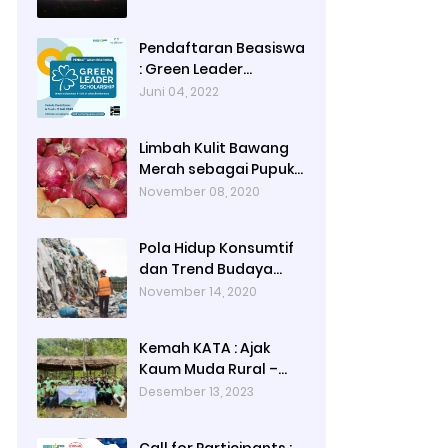
2-3)
Pendaftaran Beasiswa
: Green Leader
Scholarship 2022
Juni 04, 2022
Limbah Kulit Bawang
Merah sebagai Pupuk
Organik
November 08, 2020
Pola Hidup Konsumtif
dan Trend Budaya
Fast-Fashion
November 14, 2020
Kemah KATA : Ajak
Kaum Muda Rural –
Urban Kenali
Desember 13, 2023
Masyarakat Adat di
Gowa