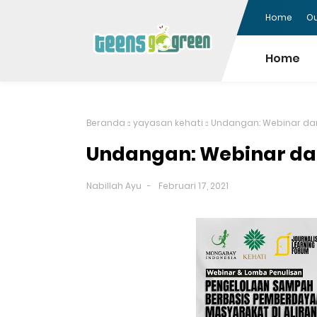
Home
Ou
Home
Beranda
yayasan kehati
Undangan: Webinar da
Undangan: Webinar da
Nabillah Ayu
Februari 17, 2021