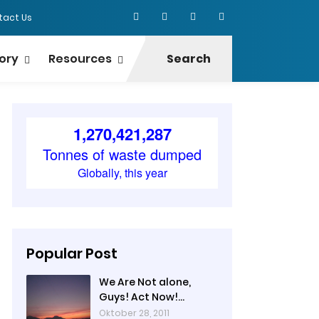
tact Us
ory
Resources
Search
Popular Post
We Are Not alone,
Guys! Act Now!
(Catatan TUNZA hari
Oktober 28, 2011