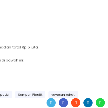
hadiah total Rp 5 juta.
i di bawah ini:
petisi
Sampah Plastik
yayasan kehati