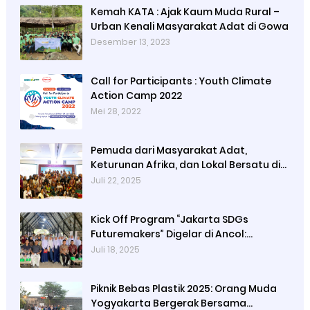
Kemah KATA : Ajak Kaum Muda Rural –
Urban Kenali Masyarakat Adat di Gowa
Desember 13, 2023
Call for Participants : Youth Climate
Action Camp 2022
Mei 28, 2022
Pemuda dari Masyarakat Adat,
Keturunan Afrika, dan Lokal Bersatu di
Bali untuk Memimpin Gerakan Global
Juli 22, 2025
untuk Hak Atas Tanah dan Keadilan
Iklim
Kick Off Program “Jakarta SDGs
Futuremakers” Digelar di Ancol:
Menumbuhkan Generasi Muda Peduli
Juli 18, 2025
Keberlanjutan
Piknik Bebas Plastik 2025: Orang Muda
Yogyakarta Bergerak Bersama