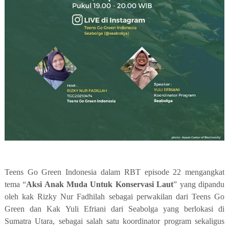
Teens Go Green Indonesia dalam RBT episode 2
2
mengangkat
tema “
Aksi Anak Muda Untuk Konservasi Laut
” yang dipandu
oleh kak
Rizky Nur Fadhilah
sebagai perwakilan dari Teens Go
Green dan Kak
Yuli Efriani
dari
Seabolga yang berlokasi di
Sumatra Utara, sebagai salah satu koordinator program sekaligus