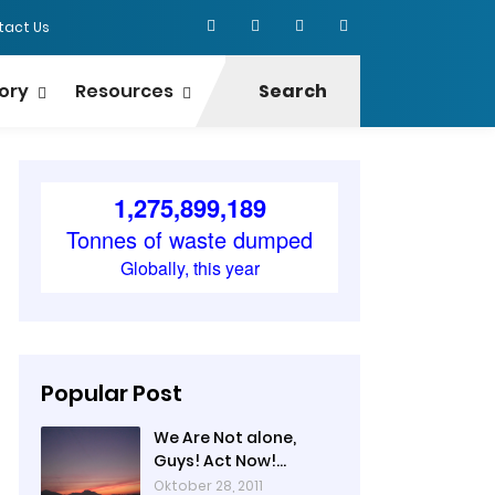
tact Us
ory
Resources
Search
Popular Post
We Are Not alone,
Guys! Act Now!
(Catatan TUNZA hari
Oktober 28, 2011