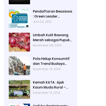
2-3)
Pendaftaran Beasiswa
: Green Leader
Scholarship 2022
Juni 04, 2022
Limbah Kulit Bawang
Merah sebagai Pupuk
Organik
November 08, 2020
Pola Hidup Konsumtif
dan Trend Budaya
Fast-Fashion
November 14, 2020
Kemah KATA : Ajak
Kaum Muda Rural –
Urban Kenali
Desember 13, 2023
Masyarakat Adat di
Gowa