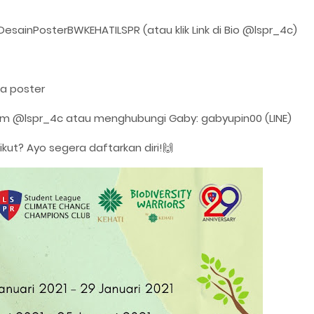
aDesainPosterBWKEHATILSPR (atau klik Link di Bio @lspr_4c)
a poster
ram @lspr_4c atau menghubungi Gaby: gabyupin00 (LINE)
 ikut? Ayo segera daftarkan diri!🙌