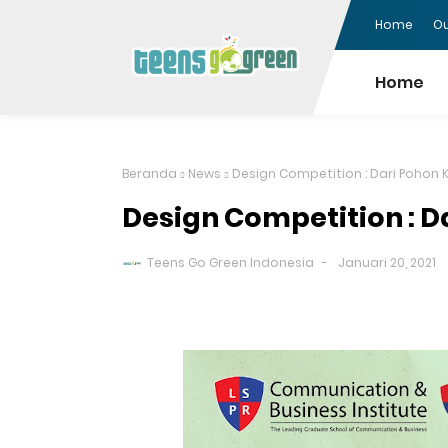
Home
Ou
Home
Beranda
News
Design Competition : Dari Pohon K
Design Competition : D
Teens Go Green Indonesia
Januari 20, 2021