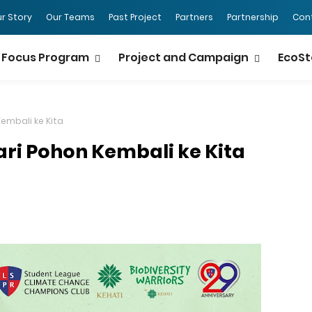
r Story
Our Teams
Past Project
Partners
Partnership
Con
Focus Program
Project and Campaign
EcoSt
embali ke Kita
ari Pohon Kembali ke Kita